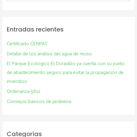
u
s
c
Entradas recientes
a
r
Certificado CENPAT
p
Detalle de los análisis del agua de reuso
o
El Parque Ecológico El Doradillo ya cuenta con su punto
r
de abastecimiento seguro para evitar la propagación de
:
incendios
Ordenanza 5612
Consejos básicos de jardinería
Categorías