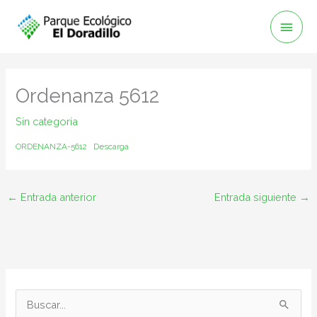
Ir
Men
al
Prin
contenido
Ordenanza 5612
Sin categoría
ORDENANZA-5612
Descarga
←
Entrada anterior
Entrada siguiente
→
B