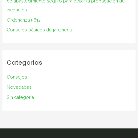
de abastecimiento seguro para evitar la propagación de
:
incendios
Ordenanza 5612
Consejos básicos de jardinería
Categorías
Consejos
Novedades
Sin categoría